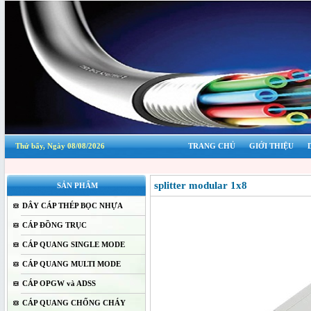
Thứ bẩy, Ngày 08/08/2026
TRANG CHỦ
GIỚI THIỆU
splitter modular 1x8
SẢN PHẨM
DÂY CÁP THÉP BỌC NHỰA
CÁP ĐỒNG TRỤC
CÁP QUANG SINGLE MODE
CÁP QUANG MULTI MODE
CÁP OPGW và ADSS
CÁP QUANG CHỐNG CHÁY