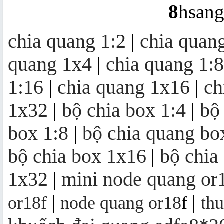
8
hsan
chia quang 1:2
|
chia quan
Khuếch đại quang EDFA 4/8/16/32
cổng
quang 1x4
|
chia quang 1:8
1:16
|
chia quang 1x16
|
ch
Bộ thu quang FTTH OR16 | mini
node OR16
1x32
|
bộ chia box 1:4
|
bộ
box 1:8
|
bộ chia quang bo
bộ chia box 1x16
|
bộ chia
1x32
|
mini node quang or
|
|
or18f
node quang or18
f
th