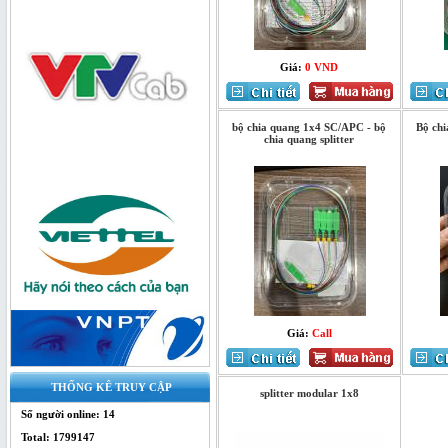
chia quang 1x16
Giá:
0 VND
bộ chia quang 1x4 SC/APC - bộ
Bộ ch
chia quang splitter
Bộ chia quang 1x4 SC/UPC - bộ chia
splitter
Giá:
Call
THỐNG KÊ TRUY CẬP
splitter modular 1x8
Số người online: 14
Bộ Chia Quang 1x4 Box - splitter
quang
Total: 1799147