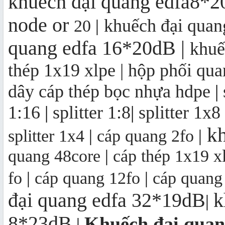
khuếch đại quang edfa8*
node
or
khuếch đại qua
20
|
quang edfa 16*20dB
|
khuế
thép 1x19 xlpe |
hộp phối qua
dây cáp thép bọc nhựa hdpe
|
1:16
|
splitter 1:8
|
splitter 1x8
kh
splitter 1x4
|
cáp quang 2fo
|
quang 48core
|
cáp thép 1x19 x
fo
|
cáp quang 12fo
|
cáp quang
đại quang edfa 32*19dB
k
|
8*23dB
Khuếch đại qua
|