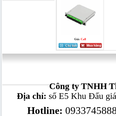
splitter modular 1x8
Giá:
Call
Bộ chuyển đổi quang - điện
10/100/1000Mb
Converter quang 10/100M Ethernet
Công ty TNHH Th
to Optic Fiber Single-Mode, 20KM
Địa chỉ:
số E5 Khu Đấu gi
Bộ thu quang FTTH OR20 | mini
Hotline:
0933745888
node OR20