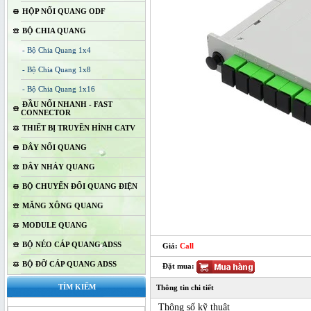
HỘP NỐI QUANG ODF
BỘ CHIA QUANG
- Bộ Chia Quang 1x4
- Bộ Chia Quang 1x8
- Bộ Chia Quang 1x16
ĐẦU NỐI NHANH - FAST
CONNECTOR
THIẾT BỊ TRUYỀN HÌNH CATV
DÂY NỐI QUANG
DÂY NHẢY QUANG
BỘ CHUYỂN ĐỔI QUANG ĐIỆN
MĂNG XÔNG QUANG
MODULE QUANG
BỘ NÉO CÁP QUANG ADSS
Giá:
Call
BỘ ĐỠ CÁP QUANG ADSS
Đặt mua:
TÌM KIẾM
Thông tin chi tiết
Thông số kỹ thuật