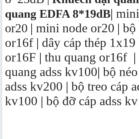
mini
|
quang EDFA 8*19dB
mini node or20
bộ
or20
|
|
or16f
|
dây cáp thép 1x19
or16F
|
thu quang or16f
|
quang adss kv100
|
bộ néo
adss kv200
|
bộ treo cáp 
kv100
|
bộ đỡ cáp adss k