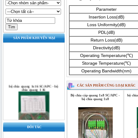
Parameter
Insertion Loss(dB)
Loss Uniformity(dB)
PDL(dB)
SẢN PHẨM KHUYẾN MẠI
Return Loss(dB)
Directivity(dB)
Operating Temperature(℃)
Storage Temperature(℃)
Operating Bandwidth(nm)
bộ chia quang 1x16 SC/APC - bộ
CÁC SẢN PHẨM CÙNG LOẠI KHÁC
chia quang 1 16
Bộ chia cáp quang 1x8 SC/APC -
bộ chi
bộ chia quang 1x8
ĐÔI TÁC
Bộ chia quang 1x16 SC/UPC - bộ