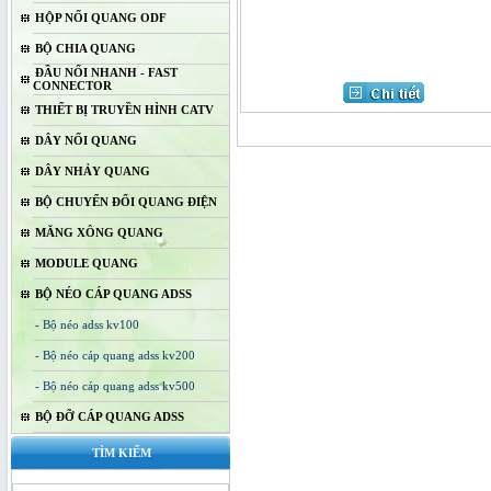
HỘP NỐI QUANG ODF
BỘ CHIA QUANG
ĐẦU NỐI NHANH - FAST
CONNECTOR
THIẾT BỊ TRUYỀN HÌNH CATV
DÂY NỐI QUANG
DÂY NHẢY QUANG
BỘ CHUYỂN ĐỔI QUANG ĐIỆN
MĂNG XÔNG QUANG
MODULE QUANG
BỘ NÉO CÁP QUANG ADSS
- Bộ néo adss kv100
- Bộ néo cáp quang adss kv200
- Bộ néo cáp quang adss kv500
BỘ ĐỠ CÁP QUANG ADSS
TÌM KIẾM