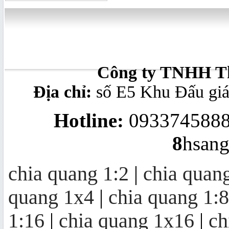
splitter modular 1x8
Công ty TNHH Th
Địa chỉ:
số E5 Khu Đấu gi
Bộ chuyển đổi quang - điện
10/100/1000Mb
Hotline:
0933745888
8
hsan
Converter quang 10/100M Ethernet
to Optic Fiber Single-Mode, 20KM
chia quang 1:2
|
chia quan
quang 1x4
|
chia quang 1:8
Bộ thu quang FTTH OR20 | mini
node OR20
1:16
|
chia quang 1x16
|
ch