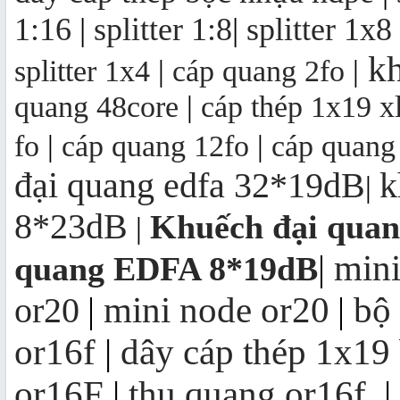
1:16
|
splitter 1:8
|
splitter 1x8
kh
splitter 1x4
|
cáp quang 2fo
|
quang 48core
|
cáp thép 1x19 x
fo
|
cáp quang 12fo
|
cáp quang
đại quang edfa 32*19dB
k
|
8*23dB
Khuếch đại qua
|
mini
|
quang EDFA 8*19dB
mini node or20
bộ
or20
|
|
or16f
|
dây cáp thép 1x19
or16F
|
thu quang or16f
|