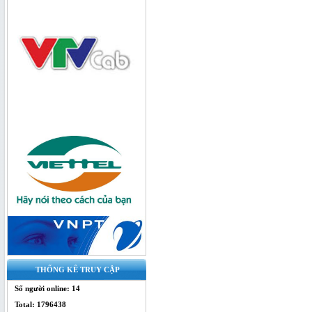
Bộ chia quang 1x4 SC/UPC - bộ chia
splitter
THỐNG KÊ TRUY CẬP
Bộ Chia Quang 1x4 Box - splitter
quang
Số người online: 14
Total: 1796438