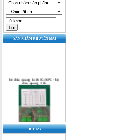
SẢN PHẨM KHUYẾN MẠI
bộ chia quang 1x16 SC/APC - bộ
chia quang 1 16
ĐÔI TÁC
Bộ chia quang 1x16 SC/UPC - bộ
chia quang 1x16