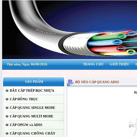
Thứ năm, Ngày 06/08/2026
TRANG CHỦ
GIỚI THIỆU
SẢN PHẨM
BỘ NÉO CÁP QUANG ADSS
DÂY CÁP THÉP BỌC NHỰA
B
CÁP ĐỒNG TRỤC
CÁP QUANG SINGLE MODE
CÁP QUANG MULTI MODE
CÁP OPGW và ADSS
CÁP QUANG CHỐNG CHÁY