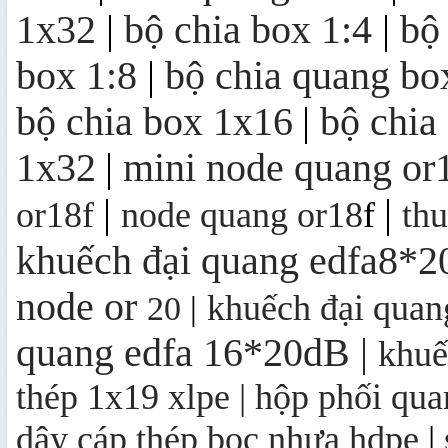
1x32
|
bộ chia box 1:4
|
bộ
Khuếch đại quang EDFA 4/8/16/32
cổng
box 1:8
|
bộ chia quang bo
bộ chia box 1x16
|
bộ chia
Bộ thu quang FTTH OR16 | mini
node OR16
1x32
|
mini node quang or
|
|
or18f
node quang or18
f
th
khuếch đại quang edfa8*
node
or
khuếch đại qua
20
|
quang edfa 16*20dB
|
khuế
thép 1x19 xlpe |
hộp phối qua
dây cáp thép bọc nhựa hdpe
|