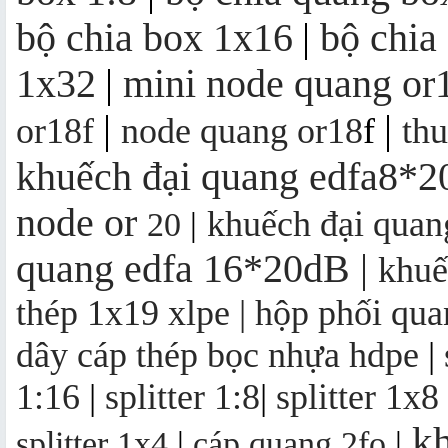
bộ chia box 1x16
|
bộ chia
Bộ thu quang FTTH OR16 | mini
1x32
|
mini node quang or
node OR16
|
|
or18f
node quang or18
f
th
khuếch đại quang edfa8*
node
or
khuếch đại qua
20
|
quang edfa 16*20dB
|
khuế
thép 1x19 xlpe |
hộp phối qua
dây cáp thép bọc nhựa hdpe
|
1:16
|
splitter 1:8
|
splitter 1x8
kh
splitter 1x4
|
cáp quang 2fo
|