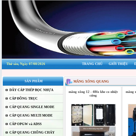
Thứ sáu, Ngày 07/08/2026
TRANG CHỦ
GIỚI THIỆU
SẢN PHẨM
MĂNG XÔNG QUANG
DÂY CÁP THÉP BỌC NHỰA
măng xông 12 - 48fo khe co nhiệt
măng x
cứng
CÁP ĐỒNG TRỤC
CÁP QUANG SINGLE MODE
CÁP QUANG MULTI MODE
CÁP OPGW và ADSS
CÁP QUANG CHỐNG CHÁY