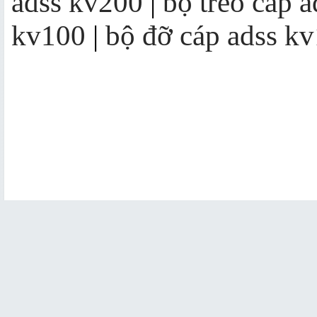
adss kv200
|
bộ treo cáp 
kv100
|
bộ đỡ cáp adss k