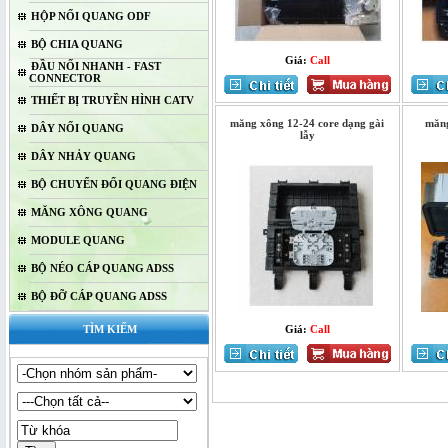
HỘP NỐI QUANG ODF
BỘ CHIA QUANG
Giá:
Call
ĐẦU NỐI NHANH - FAST
CONNECTOR
THIẾT BỊ TRUYỀN HÌNH CATV
măng xông 12-24 core dạng gài
măng
DÂY NỐI QUANG
lẫy
DÂY NHẢY QUANG
BỘ CHUYỂN ĐỔI QUANG ĐIỆN
MĂNG XÔNG QUANG
MODULE QUANG
BỘ NÉO CÁP QUANG ADSS
BỘ ĐỠ CÁP QUANG ADSS
TÌM KIẾM
Giá:
Call