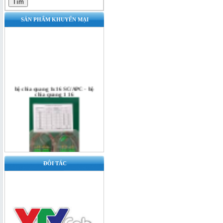
SẢN PHẨM KHUYẾN MẠI
bộ chia quang 1x16 SC/APC - bộ
chia quang 1 16
ĐÔI TÁC
Bộ chia quang 1x16 SC/UPC - bộ
chia quang 1x16