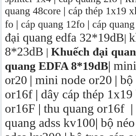
quang 48core
|
cáp thép 1x19 x
fo
|
cáp quang 12fo
|
cáp quang
đại quang edfa 32*19dB
k
|
8*23dB
Khuếch đại qua
|
mini
|
quang EDFA 8*19dB
mini node or20
bộ
or20
|
|
or16f
|
dây cáp thép 1x19
or16F
|
thu quang or16f
|
quang adss kv100
|
bộ néo