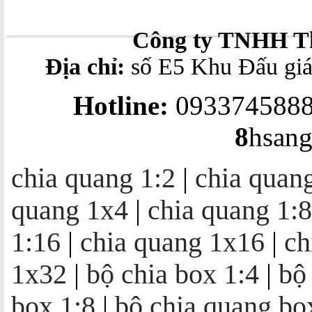
splitter modular 1x8
Công ty TNHH Th
Địa chỉ:
số E5 Khu Đấu gi
Bộ chuyển đổi quang - điện
10/100/1000Mb
Hotline:
0933745888
8
hsan
Converter quang 10/100M Ethernet
to Optic Fiber Single-Mode, 20KM
chia quang 1:2
|
chia quan
quang 1x4
|
chia quang 1:8
Bộ thu quang FTTH OR20 | mini
node OR20
1:16
|
chia quang 1x16
|
ch
1x32
|
bộ chia box 1:4
|
bộ
Khuếch đại quang EDFA 4/8/16/32
box 1:8
|
bộ chia quang bo
cổng