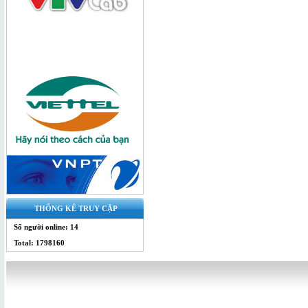
Bộ chia quang 1x4 SC/UPC - bộ chia
splitter
THỐNG KÊ TRUY CẬP
Bộ Chia Quang 1x4 Box - splitter
Số người online: 14
quang
Total: 1798160