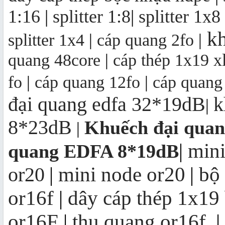
1:16
|
splitter 1:8
|
splitter 1x8
kh
splitter 1x4
|
cáp quang 2fo
|
quang 48core
|
cáp thép 1x19 x
fo
|
cáp quang 12fo
|
cáp quang
đại quang edfa 32*19dB
k
|
8*23dB
Khuếch đại qua
|
mini
|
quang EDFA 8*19dB
mini node or20
bộ
or20
|
|
or16f
|
dây cáp thép 1x19
or16F
|
thu quang or16f
|