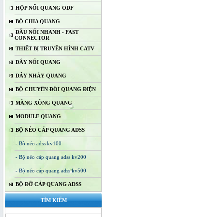
HỘP NỐI QUANG ODF
BỘ CHIA QUANG
ĐẦU NỐI NHANH - FAST
CONNECTOR
THIẾT BỊ TRUYỀN HÌNH CATV
DÂY NỐI QUANG
DÂY NHẢY QUANG
BỘ CHUYỂN ĐỔI QUANG ĐIỆN
MĂNG XÔNG QUANG
MODULE QUANG
BỘ NÉO CÁP QUANG ADSS
- Bộ néo adss kv100
- Bộ néo cáp quang adss kv200
- Bộ néo cáp quang adss kv500
BỘ ĐỠ CÁP QUANG ADSS
TÌM KIẾM