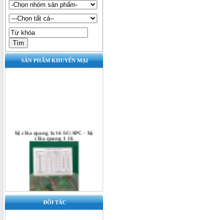
SẢN PHẨM KHUYẾN MẠI
bộ chia quang 1x16 SC/APC - bộ
chia quang 1 16
ĐÔI TÁC
Bộ chia quang 1x16 SC/UPC - bộ