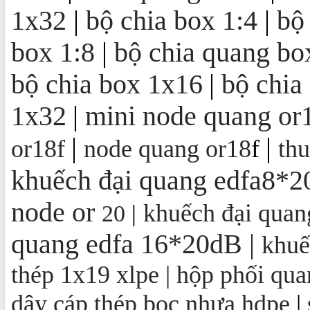
1x32
|
bộ chia box 1:4
|
bộ
box 1:8
|
bộ chia quang bo
Khuếch đại quang EDFA 4/8/16/32
cổng
bộ chia box 1x16
|
bộ chia
1x32
|
mini node quang or
Bộ thu quang FTTH OR16 | mini
node OR16
|
|
or18f
node quang or18
f
th
khuếch đại quang edfa8*
node
or
khuếch đại qua
20
|
quang edfa 16*20dB
|
khuế
thép 1x19 xlpe |
hộp phối qua
dây cáp thép bọc nhựa hdpe
|