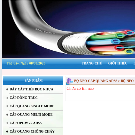
Thứ bẩy, Ngày 08/08/2026
TRANG CHỦ
GIỚI THIỆU
SẢN PHẨM
BỘ NÉO CÁP QUANG ADSS > BỘ NÉO
Chưa có tin nào
DÂY CÁP THÉP BỌC NHỰA
CÁP ĐỒNG TRỤC
CÁP QUANG SINGLE MODE
CÁP QUANG MULTI MODE
CÁP OPGW và ADSS
CÁP QUANG CHỐNG CHÁY