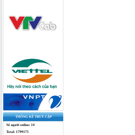
chia quang 1x16
Bộ chia quang 1x4 SC/UPC - bộ chia
splitter
THỐNG KÊ TRUY CẬP
Bộ Chia Quang 1x4 Box - splitter
Số người online: 14
quang
Total: 1799175