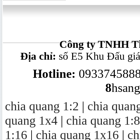
splitter modular 1x8
Công ty TNHH Th
Địa chỉ:
số E5 Khu Đấu gi
Bộ chuyển đổi quang - điện
10/100/1000Mb
Hotline:
0933745888
8
hsan
Converter quang 10/100M Ethernet
to Optic Fiber Single-Mode, 20KM
chia quang 1:2
|
chia quan
quang 1x4
|
chia quang 1:8
Bộ thu quang FTTH OR20 | mini
node OR20
1:16
|
chia quang 1x16
|
ch